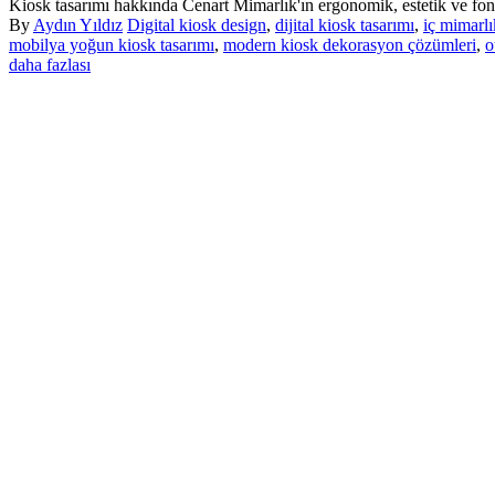
Kiosk tasarımı hakkında Cenart Mimarlık'ın ergonomik, estetik ve fonk
By
Aydın Yıldız
Digital kiosk design
,
dijital kiosk tasarımı
,
iç mimarlı
mobilya yoğun kiosk tasarımı
,
modern kiosk dekorasyon çözümleri
,
o
daha fazlası