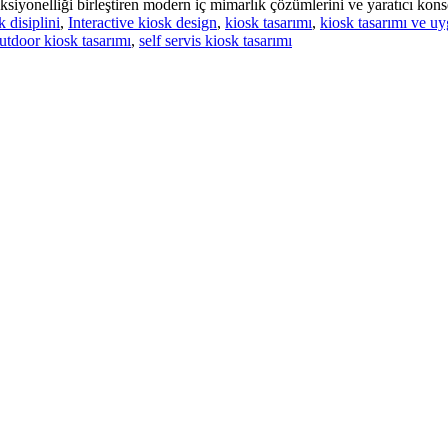
siyonelliği birleştiren modern iç mimarlık çözümlerini ve yaratıcı konse
k disiplini
,
Interactive kiosk design
,
kiosk tasarımı
,
kiosk tasarımı ve u
utdoor kiosk tasarımı
,
self servis kiosk tasarımı