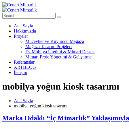
Ana Sayfa
Hakkımızda
Projeler
Mücevher ve Kuyumcu Mağaza
Mağaza Tasarım Projeleri
Ev Mobilya Üretimi & Mimari Destek
Mimari Proje Yönetimi & Geliştirme
Referanslar
ARTBLOG
İletişim
mobilya yoğun kiosk tasarımı
Ana Sayfa
mobilya yoğun kiosk tasarımı
Marka Odaklı “İç Mimarlık” Yaklaşımıyla