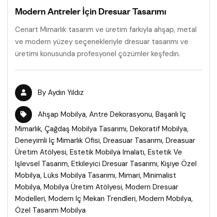
Modern Antreler İçin Dresuar Tasarımı
Cenart Mimarlık tasarım ve üretim farkıyla ahşap, metal
ve modern yüzey seçenekleriyle dresuar tasarımı ve
üretimi konusunda profesyonel çözümler keşfedin.
By
Aydın Yıldız
Ahşap Mobilya
,
Antre Dekorasyonu
,
Başarılı Iç
Mimarlık
,
Çağdaş Mobilya Tasarımı
,
Dekoratif Mobilya
,
Deneyimli Iç Mimarlık Ofisi
,
Dreasuar Tasarımı
,
Dreasuar
Üretim Atölyesi
,
Estetik Mobilya Imalatı
,
Estetik Ve
Işlevsel Tasarım
,
Etkileyici Dresuar Tasarımı
,
Kişiye Özel
Mobilya
,
Lüks Mobilya Tasarımı
,
Mimari
,
Minimalist
Mobilya
,
Mobilya Üretim Atölyesi
,
Modern Dresuar
Modelleri
,
Modern Iç Mekan Trendleri
,
Modern Mobilya
,
Özel Tasarım Mobilya